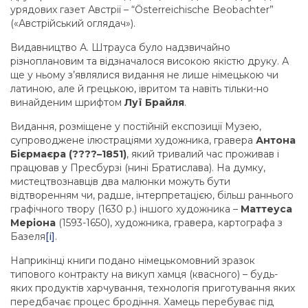
урядових газет Австрії – “Österreichische Beobachter”
(«Австрійський оглядач»).
Видавництво А. Штрауса було надзвичайно
різноплановим та відзначалося високою якістю друку. А
ще у ньому з’являлися видання не лише німецькою чи
латиною, але й грецькою, івритом та навіть тільки-но
винайденим шрифтом
Луї Брайля
.
Видання, розміщене у постійній експозиції Музею,
супроводжене ілюстраціями художника, гравера
Антона
Бієрмаєра (????–1851)
, який тривалий час проживав і
працював у Пресбурзі (нині Братислава). На думку,
мистецтвознавців два малюнки можуть бути
відтворенням чи, радше, інтерпретацією, більш раннього
графічного твору (1630 р.) іншого художника –
Маттеуса
Меріона
(1593-1650), художника, гравера, картографа з
Базеля
[i]
.
Наприкінці книги подано німецькомовний зразок
типового контракту на викуп хамця (квасного) – будь-
яких продуктів харчування, технологія приготування яких
передбачає процес бродіння. Хамець перебуває під