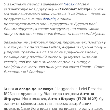
У важливий період вшанування
Песаху
Музей
започатковує нову рубрику –
«Експонат місяця»
. У ній
ми знайомитимемо наших читачів із найбільш цікавими
предметами з наших
фондів,
а також
презентуватимемо нові надходження. Будемо раді
Вашим відгукам, а також нагадуємо, що кожен може
долучитися до наповнення фондів та експозиції Музею.
Зважаючи на святковий період, першими експонатом у
цій рубриці є пасхальна Гаґада, видана 200 років тому –
у першій третині ХІХ ст. Це одне з рідкісних видань,
розміщених у постійній експозиції Музею. Читання
текстів, пов’язаних з Виходом євреїв з Єгипту, є
невід’ємною частиною вшанування свята Песах – Свята
Визволення і Свободи.
Книга
«Гаґада до Песаху»
(Haggadah le-Lelei Pesach)
1826 р. надрукована у Відні видавництвом
Антона
Штрауса
. Його власник,
Антон Штраус (1775-1827)
, був
одним із найвідоміших та впливових австрійських
друкарів. Саме його видавництво видавало одну з двох