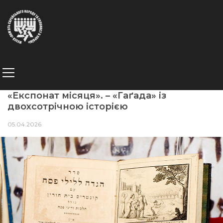
«Експонат місяця». – «Гаґада» із
двохсотрічною історією
05.04.2026