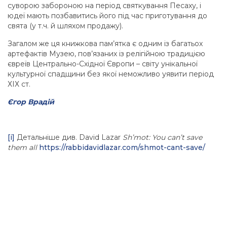
суворою забороною на період святкування Песаху, і
юдеї мають позбавитись його під час приготування до
свята (у т.ч. й шляхом продажу).
Загалом же ця книжкова пам’ятка є одним із багатьох
артефактів Музею, пов’язаних із релігійною традицією
євреїв Центрально-Східної Європи – світу унікальної
культурної спадщини без якої неможливо уявити період
ХІХ ст.
Єгор Врадій
[i]
Детальніше див. David Lazar
Sh’mot: You can’t save
them all
https://rabbidavidlazar.com/shmot-cant-save/