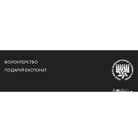
ВОЛОНТЕРСТВО
ПОДАРУЙ ЕКСПОНАТ
вул. Шолом-Алейхема, 4/26, КДЦ "Менора", Дніпро,
Дніпропетровська область, 49044
jewishmuseum@jmhum.org