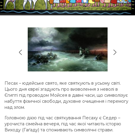
Песах – юдейське свято, яке святкують в усьому світі.
Цього дня євреї згадують про визволення з неволі в
Єгипті під проводом Мойсея в давні часи, що символізує
набуття фізичної свободи, духовне очищення і перемогу
над злом.
Головною дією під час святкування Песаху є Седер –
урочиста сімейна вечеря, під час якої читають історію
Виходу (Гаґаду) та споживають символічні страви.