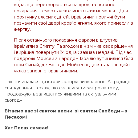
вода, що перетворюється на кров, та останнє
покарання – смерть усіх єгипетських немовлят. Для
порятунку власних дітей, ізраїльтяни повинні були
позначити свої двері кров'ю ягняти, якого принесли в
жертву.
Після останнього покарання фараон відпустив
ізраїльтян з Єгипту. Та згодом він змінив своє рішення
і вирішив повернути їх, однак зазнав невдачі. Під час
подорожі Мойсей з народом Ізраїлю зупинилися біля
гори Синай, де Бог дав Мойсеєві Десять заповідей і
уклав заповіт з ізраїльтянами.
Так починалася ця історія, історія визволення. А традиції
святкування Песаху, що склалися тисячі років тому,
продовжують залишатися живими та актуальними
сьогодні.
Вітаємо вас зі святом весни, зі святом Свободи – з
Песахом!
Хаг Песах самеах!