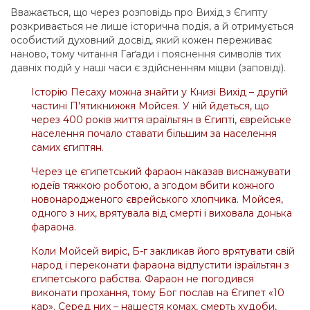
Вважається, що через розповідь про Вихід з Єгипту
розкривається не лише історична подія, а й отримується
особистий духовний досвід, який кожен переживає
наново, тому читання Гаґади і пояснення символів тих
давніх подій у наші часи є здійсненням міцви (заповіді).
Історію Песаху можна знайти у Книзі Вихід – другій
частині П'ятикнижжя Мойсея. У ній йдеться, що
через 400 років життя ізраїльтян в Єгипті, єврейське
населення почало ставати більшим за населення
самих єгиптян.
Через це єгипетський фараон наказав виснажувати
юдеїв тяжкою роботою, а згодом вбити кожного
новонародженого єврейського хлопчика. Мойсея,
одного з них, врятувала від смерті і виховала донька
фараона.
Коли Мойсей виріс, Б-г закликав його врятувати свій
народ і переконати фараона відпустити ізраїльтян з
єгипетського рабства. Фараон не погодився
виконати прохання, тому Бог послав на Єгипет «10
кар». Серед них – нашестя комах, смерть худоби,