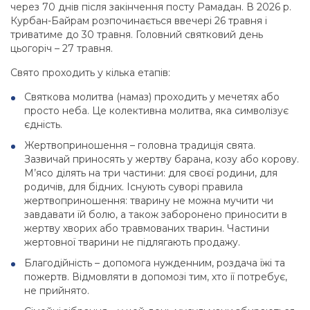
через 70 днів після закінчення посту Рамадан. В 2026 р.
Курбан-Байрам розпочинається ввечері 26 травня і
триватиме до 30 травня. Головний святковий день
цьогоріч – 27 травня.
Свято проходить у кілька етапів:
Святкова молитва (намаз) проходить у мечетях або
просто неба. Це колективна молитва, яка символізує
єдність.
Жертвоприношення – головна традиція свята.
Зазвичай приносять у жертву барана, козу або корову.
М’ясо ділять на три частини: для своєї родини, для
родичів, для бідних. Існують суворі правила
жертвоприношення: тварину не можна мучити чи
завдавати їй болю, а також заборонено приносити в
жертву хворих або травмованих тварин. Частини
жертовної тварини не підлягають продажу.
Благодійність – допомога нужденним, роздача їжі та
пожертв. Відмовляти в допомозі тим, хто її потребує,
не прийнято.