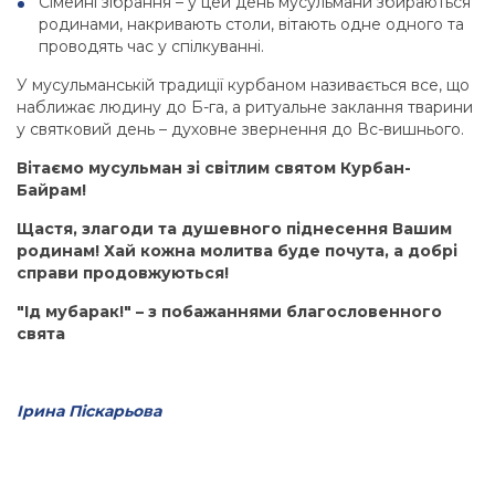
Сімейні зібрання – у цей день мусульмани збираються
родинами, накривають столи, вітають одне одного та
проводять час у спілкуванні.
У мусульманській традиції курбаном називається все, що
наближає людину до Б-га, а ритуальне заклання тварини
у святковий день – духовне звернення до Вс-вишнього.
Вітаємо мусульман зі світлим святом Курбан-
Байрам!
Щастя, злагоди та душевного піднесення Вашим
родинам! Хай кожна молитва буде почута, а добрі
справи продовжуються!
"І
д
мубарак
!"
–
з
по
бажаннями
благословенного
свята
Ірина Піскарьова