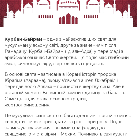
Курбан-Байрам
– одне з найважливіших свят для
мусульман у всьому світі, друге за значенням після
Рамадану. Курбан-Байрам (Ід аль-Адха) у перекладі з
арабської означає Свято жертви. Ця подія має глибокий
зміст, символізує віру, жертовність і щедрість.
В основі свята – записана в Корані історія пророка
Ібрагіма (Авраама), якому з’явився ангел Джабраїл і
передав волю Аллаха – принести в жертву сина. Але в
останній момент Вс-вишній замінив дитину на барана.
Саме ця подія стала основою традиції
жертвоприношення.
Це мусульманське свято є багатоденним і постійно міняє
свої дати – може припадати на різні пори року. Подія
знаменує закінчення паломництва (хаджу) до
священного міста вірян – Мекки. Починають святкувати