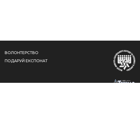
ВОЛОНТЕРСТВО
ПОДАРУЙ ЕКСПОНАТ
вул. Шолом-Алейхема, 4/26, КДЦ "Менора", Дніпро,
Дніпропетровська область, 49044
jewishmuseum@jmhum.org