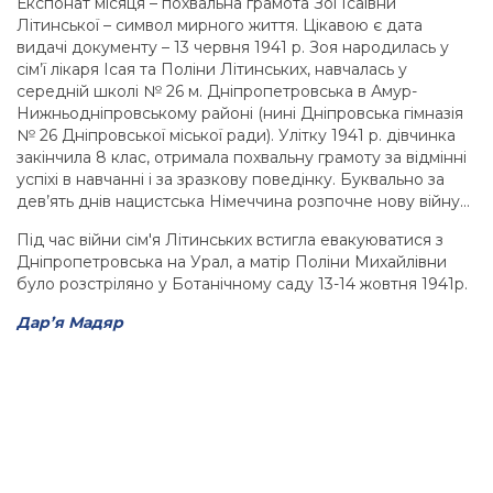
Експонат місяця – похвальна грамота Зої Ісаївни
Літинської – символ мирного життя. Цікавою є дата
видачі документу – 13 червня 1941 р. Зоя народилась у
сім’ї лікаря Ісая та Поліни Літинських, навчалась у
середній школі № 26 м. Дніпропетровська в Амур-
Нижньодніпровському районі (нині Дніпровська гімназія
№ 26 Дніпровської міської ради). Улітку 1941 р. дівчинка
закінчила 8 клас, отримала похвальну грамоту за відмінні
успіхі в навчанні і за зразкову поведінку. Буквально за
дев’ять днів нацистська Німеччина розпочне нову війну…
Під час війни сім'я Літинських встигла евакуюватися з
Дніпропетровська на Урал, а матір Поліни Михайлівни
було розстріляно у Ботанічному саду 13-14 жовтня 1941р.
Дар’я Мадяр