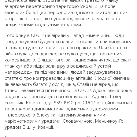
радянська війна. Вторгнення військ Третього Райху
вчергове перетворило територію України на поле
запеклих боїв. Цей період став однією з найтрагічніших
сторінок в історії, що супроводжувався окупацією та
величезними людськими втратами…
Того року в СРСР не вірили у напад Німеччини. Люди
продовжували будувати плани, по країні йшли випускні у
школах, студенти їхали на літню практику. Для багатьох
війна була десь далеко; це було щось, що торкнеться
когось іншого. Більше того, за поширення чуток, що сіяли
«паніку» або підривали віру в радянський устрій
напередодні та під час війни, людей засуджували за
статтею про контрреволюційну агітацію. Жодної хвилини,
як вважають багато дослідників, Сталін не вірив, що
Гітлер наважиться піти війною на СРСР. Адже кілька років
радянська пропаганда наголошувала – Адольф Гітлер
союзник. Крім того, у 1939-1940 рр. СРСР офіційно визнав
та встановив дипломатичні відносини з державами
гітлерівського блоку та підтримуваними ними
маріонетковими урядами: Словаччиною, Маньчжоу-Го,
урядом Віші у Франції.